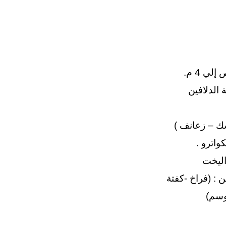
الدلافين
سك – زعانف )
كواترو .
اليخت
 : (فراخ -كفتة
وسم)