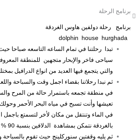
برنامج الرحلة
برنامج رحلة دولفين هاوس الغردقة
dolphin house hurghada
تبدا رحلتنا في تمام الساعه التاسعه صباحا ح
سياحى فاخر والإبحار متجهين للمنطقة المعروفة
والتي يتجمع فيها العديد من انواع الدرافيل بمختل
ثم نبدا رحلاتنا بقضاء اجمل وقت والسباحة واللع
في منطقة تجمعه باستمرار حالة من المرح وال
تعيشها وأنت تسبح في مياه البحر الأحمر وحولك
في الماء وتنتقل من مكان لأخر لتسمتع باجمل ال
بالغردقة نتمكن بمشاهدة الدلافين بنسبة 90 %
ثم يليه وقفتين سنوركلينج حيث تقوم بالسباحة 