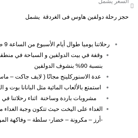
السعر يشمل
حجز رحلة دولفين هاوس فى الغردقة يشمل
رحلاتنا يوميا طوال أيام الأسبوع من الساعة 9 ص إلي 4 م.
وقفة في بيت الدولفين و السباحة في منطقة 
بنسبة 90% بنشوف الدولفين
عدة الاسنوركلينج مجانًا ( لايف جاكت – ما
استمتع بالألعاب المائية مثل البانانا بوت و ال
مشروبات باردة وساخنة اثناء رحلاتنا في 
الغداء على اليخت حيث تتكون وجبة الغداء من
-أرز – مكرونة – خضار- سلطة – وفاكهة الم