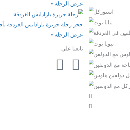
عرض الرحلة »
حجز رحلة جزيرة بارادايس الغردقة بأ
عرض الرحلة »
تابعنا علي
I
F
n
a
s
c
t
e
a
b