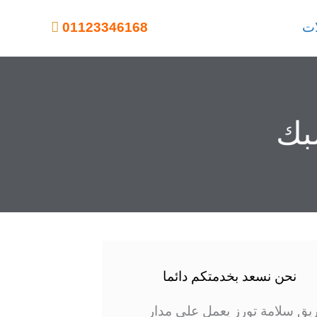
ات
01123346168
بك
نحن نسعد بخدمتكم دائما
يق سلامة تورز يعمل على مدار