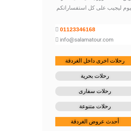
يوم ليجيب على كل استفساراتكم
011
233
46168
info@salamatour.com
رحلات اخرى داخل الغردقة
رحلات بحرية​
رحلات سفارى
رحلات متنوعة
أحدث عروض الغردقة